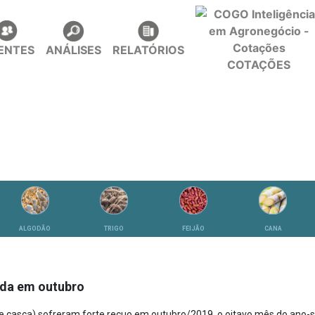
IENTES
ANÁLISES
RELATÓRIOS
COTAÇÕES
ALGODÃO
TRIGO
FEIJÃO
CANA
eda em outubro
se casca) sofreram forte recuo em outubro/2019, o oitavo mês do ano-s