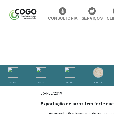
CONSULTORIA
SERVIÇOS
CL
ANÁLISES
AGRO
SOJA
MILHO
ARROZ
05/Nov/2019
Exportação de arroz tem forte qu
As exportações brasileiras de arroz (ba