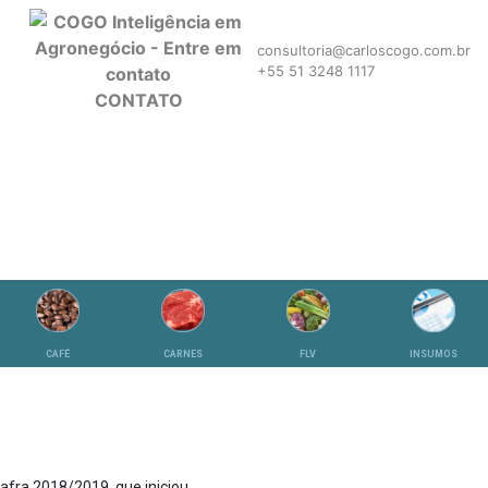
consultoria@carloscogo.com.br
+55 51 3248 1117
CONTATO
CAFÉ
CARNES
FLV
INSUMOS
afra 2018/2019, que iniciou