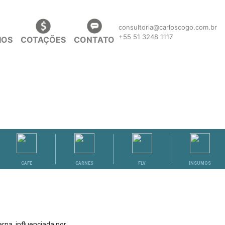
consultoria@carloscogo.com.br
+55 51 3248 1117
IOS
COTAÇÕES
CONTATO
CAFÉ
CARNES
FLV
INSUMOS
rna, influenciada por