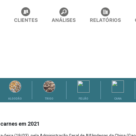
CLIENTES
ANÁLISES
RELATÓRIOS
ALGODÃO
TRIGO
FEIJÃO
CANA
e carnes em 2021
-feira (19/03), pela Administração Geral de Alfândegas da China (Gac