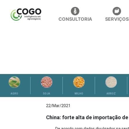
CONSULTORIA
SERVIÇOS
ANÁLISES
AGRO
SOJA
MILHO
ARROZ
22/Mar/2021
China: forte alta de importação d
De acordo com dados divulgados na sexta