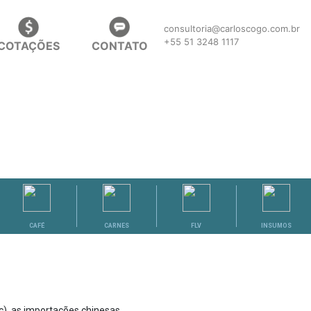
consultoria@carloscogo.com.br
+55 51 3248 1117
COTAÇÕES
CONTATO
CAFÉ
CARNES
FLV
INSUMOS
c), as importações chinesas