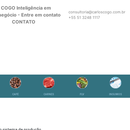
consultoria@carloscogo.com.br
+55 51 3248 1117
CONTATO
CAFÉ
CARNES
FLV
INSUMOS
o sistema de produção