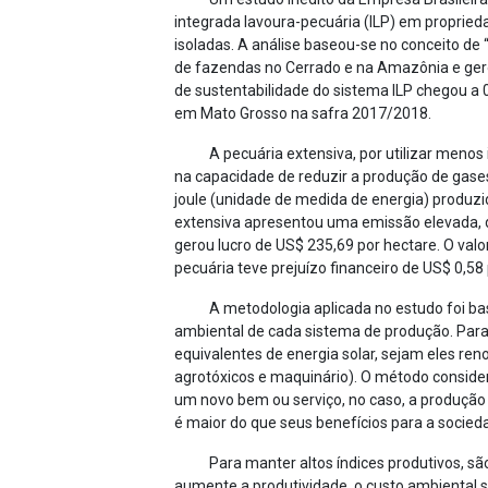
integrada lavoura-pecuária (ILP) em propried
isoladas. A análise baseou-se no conceito de
de fazendas no Cerrado e na Amazônia e gero
de sustentabilidade do sistema ILP chegou a 0
em Mato Grosso na safra 2017/2018.
A pecuária extensiva, por utilizar menos
na capacidade de reduzir a produção de gases
joule (unidade de medida de energia) produzid
extensiva apresentou uma emissão elevada, d
gerou lucro de US$ 235,69 por hectare. O valo
pecuária teve prejuízo financeiro de US$ 0,58 
A metodologia aplicada no estudo foi ba
ambiental de cada sistema de produção. Para i
equivalentes de energia solar, sejam eles reno
agrotóxicos e maquinário). O método consid
um novo bem ou serviço, no caso, a produção 
é maior do que seus benefícios para a socied
Para manter altos índices produtivos, s
aumente a produtividade, o custo ambiental 