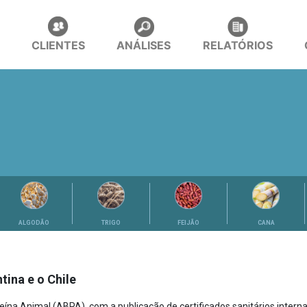
CLIENTES
ANÁLISES
RELATÓRIOS
ALGODÃO
TRIGO
FEIJÃO
CANA
tina e o Chile
ína Animal (ABPA), com a publicação de certificados sanitários internac