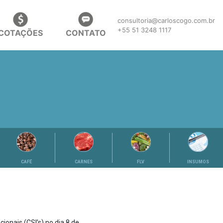
consultoria@carloscogo.com.br
+55 51 3248 1117
COTAÇÕES
CONTATO
CAFÉ
CARNES
FLV
INSUMOS
ionais (CSI’s) no dia 8 de